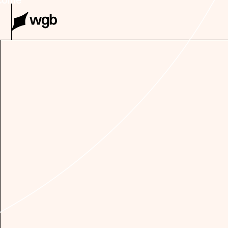
Case entdecken
Case entdec