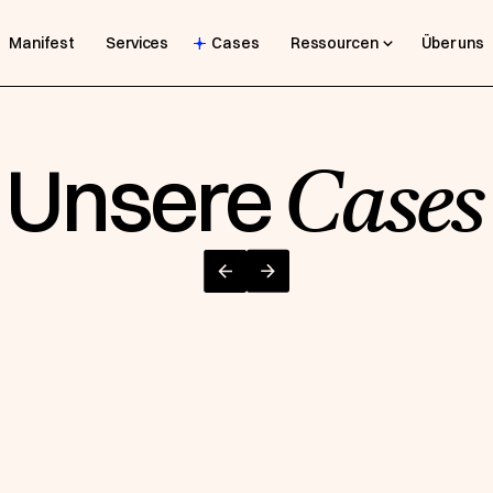
Manifest
Services
Cases
Ressourcen
Über uns
Unsere
Cases
ken
Case entdecken