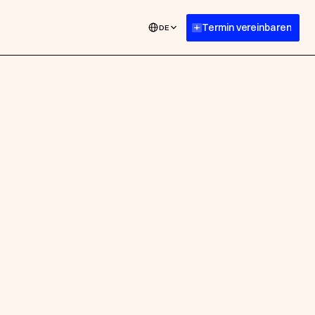
Termin vereinbaren
DE
Case entdecken
Case entdecken